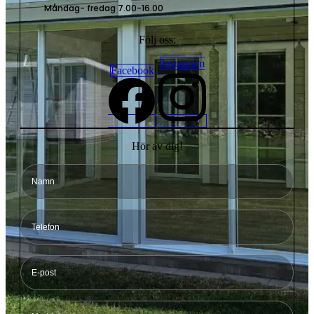
Måndag- fredag 7.00-16.00
Följ oss:
Instagram
Facebook
Hör av dig!
Namn
Telefon
E-
post
Meddelande