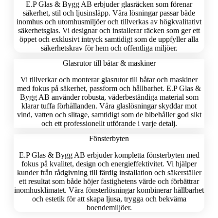
E.P Glas & Bygg AB erbjuder glasräcken som förenar
säkerhet, stil och ljusinsläpp. Våra lösningar passar både
inomhus och utomhusmiljöer och tillverkas av högkvalitativt
säkerhetsglas. Vi designar och installerar räcken som ger ett
öppet och exklusivt intryck samtidigt som de uppfyller alla
säkerhetskrav för hem och offentliga miljöer.
Glasrutor till båtar & maskiner
Vi tillverkar och monterar glasrutor till båtar och maskiner
med fokus på säkerhet, passform och hållbarhet. E.P Glas &
Bygg AB använder robusta, väderbeständiga material som
klarar tuffa förhållanden. Våra glaslösningar skyddar mot
vind, vatten och slitage, samtidigt som de bibehåller god sikt
och ett professionellt utförande i varje detalj.
Fönsterbyten
E.P Glas & Bygg AB erbjuder kompletta fönsterbyten med
fokus på kvalitet, design och energieffektivitet. Vi hjälper
kunder från rådgivning till färdig installation och säkerställer
ett resultat som både höjer fastighetens värde och förbättrar
inomhusklimatet. Våra fönsterlösningar kombinerar hållbarhet
och estetik för att skapa ljusa, trygga och bekväma
boendemiljöer.