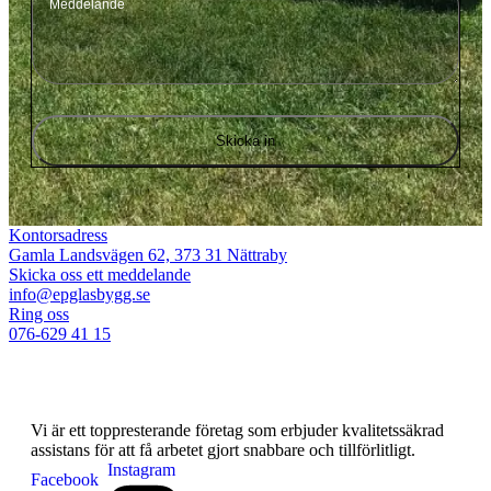
Kontorsadress
Gamla Landsvägen 62, 373 31 Nättraby
Skicka oss ett meddelande
info@epglasbygg.se
Ring oss
076-629 41 15
Vi är ett toppresterande företag som erbjuder kvalitetssäkrad
assistans för att få arbetet gjort snabbare och tillförlitligt.
Instagram
Facebook