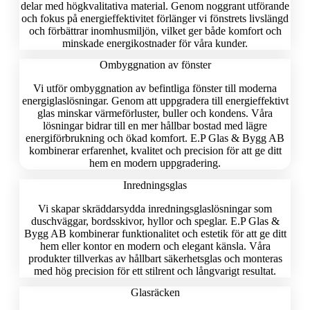
delar med högkvalitativa material. Genom noggrant utförande
och fokus på energieffektivitet förlänger vi fönstrets livslängd
och förbättrar inomhusmiljön, vilket ger både komfort och
minskade energikostnader för våra kunder.
Ombyggnation av fönster
Vi utför ombyggnation av befintliga fönster till moderna
energiglaslösningar. Genom att uppgradera till energieffektivt
glas minskar värmeförluster, buller och kondens. Våra
lösningar bidrar till en mer hållbar bostad med lägre
energiförbrukning och ökad komfort. E.P Glas & Bygg AB
kombinerar erfarenhet, kvalitet och precision för att ge ditt
hem en modern uppgradering.
Inredningsglas
Vi skapar skräddarsydda inredningsglaslösningar som
duschväggar, bordsskivor, hyllor och speglar. E.P Glas &
Bygg AB kombinerar funktionalitet och estetik för att ge ditt
hem eller kontor en modern och elegant känsla. Våra
produkter tillverkas av hållbart säkerhetsglas och monteras
med hög precision för ett stilrent och långvarigt resultat.
Glasräcken