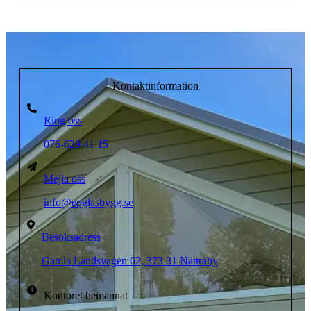
Kontaktinformation
Ring oss
076-629 41 15
Mejla oss
info@epglasbygg.se
Besöksadress
Gamla Landsvägen 62, 373 31 Nättraby
Kontoret bemannat