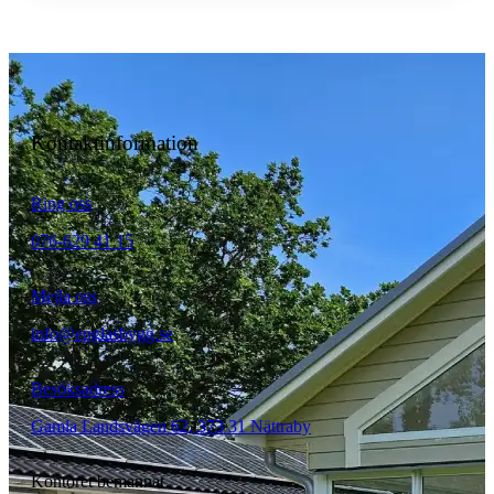
Kontaktinformation
Ring oss
076-629 41 15
Mejla oss
info@epglasbygg.se
Besöksadress
Gamla Landsvägen 62, 373 31 Nättraby
Kontoret bemannat