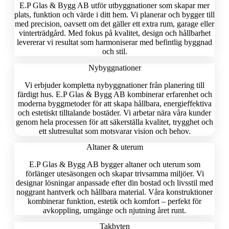
E.P Glas & Bygg AB utför utbyggnationer som skapar mer
plats, funktion och värde i ditt hem. Vi planerar och bygger till
med precision, oavsett om det gäller ett extra rum, garage eller
vinterträdgård. Med fokus på kvalitet, design och hållbarhet
levererar vi resultat som harmoniserar med befintlig byggnad
och stil.
Nybyggnationer
Vi erbjuder kompletta nybyggnationer från planering till
färdigt hus. E.P Glas & Bygg AB kombinerar erfarenhet och
moderna byggmetoder för att skapa hållbara, energieffektiva
och estetiskt tilltalande bostäder. Vi arbetar nära våra kunder
genom hela processen för att säkerställa kvalitet, trygghet och
ett slutresultat som motsvarar vision och behov.
Altaner & uterum
E.P Glas & Bygg AB bygger altaner och uterum som
förlänger utesäsongen och skapar trivsamma miljöer. Vi
designar lösningar anpassade efter din bostad och livsstil med
noggrant hantverk och hållbara material. Våra konstruktioner
kombinerar funktion, estetik och komfort – perfekt för
avkoppling, umgänge och njutning året runt.
Takbyten