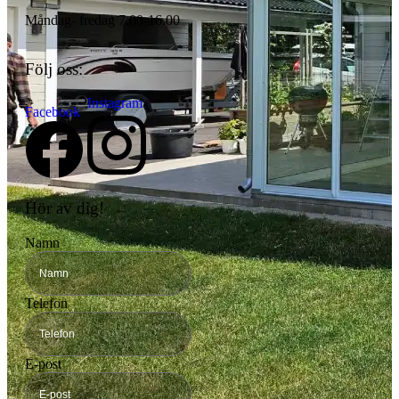
Måndag- fredag 7.00-16.00
Följ oss:
Instagram
Facebook
Hör av dig!
Namn
Telefon
E-post