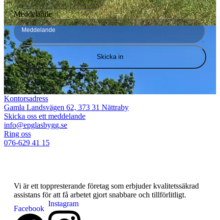
Meddelande
Kontorsadress
Gamla Landsvägen 62, 373 31 Nättraby
Skicka oss ett meddelande
info@epglasbygg.se
Ring oss
076-629 41 15
Vi är ett toppresterande företag som erbjuder kvalitetssäkrad
assistans för att få arbetet gjort snabbare och tillförlitligt.
Instagram
Facebook